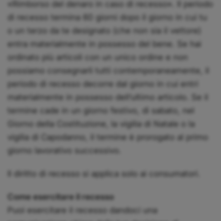
«Rimborso del denaro in caso di recesso». Il periodo
di recesso termina 60 giorni dopo il giorno in cui tu
o un terzo da te designato (che non sia il vettore)
entra materialmente in possesso del bene. Se hai
ordinato più articoli con un unico ordine e non
possiamo consegnarli tutti contemporaneamente, il
periodo di recesso decorre dal giorno in cui entri
materialmente in possesso dell’ultimo articolo. Se il
termine cade in un giorno festivo, di sabato, nel
Giorno della Costituzione, la vigilia di Natale o la
vigilia di Capodanno, il termine è prorogato al primo
giorno lavorativo successivo.
Il diritto di recesso si applica solo ai consumatori.
Come esercitare il recesso
Puoi esercitare il recesso dandoci una