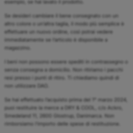
esempio, se hai lavato il prodotto.
Se desideri cambiare il bene consegnato con un
altro colore o un’altra taglia, il modo più semplice è
effettuare un nuovo ordine, così potrai vedere
immediatamente se l’articolo è disponibile a
magazzino.
I beni non possono essere spediti in contrassegno o
senza consegna a domicilio. Non ritiriamo i pacchi
resi presso i punti di ritiro. Ti chiediamo quindi di
non utilizzare DAO.
Se hai effettuato l’acquisto prima del 1° marzo 2024,
puoi restituire la merce a DRY & COOL, c/o Ackro,
Smedeland 11, 2600 Glostrup,
Danimarca. Non
rimborsiamo l’importo delle spese di restituzione.