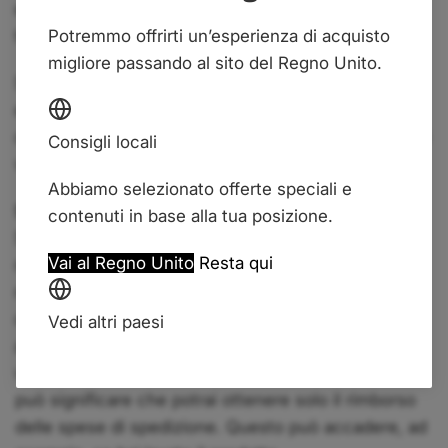
eventuali danni che si verifichino durante il
Potremmo offrirti un’esperienza di acquisto
trasporto.
migliore passando al sito del Regno Unito.
Se riceviamo la restituzione di un pacco non ritirato
e ciò è dovuto al recesso, detrarremo 7 Euro,
corrispondenti ai costi effettivi di restituzione che ci
Consigli locali
vengono addebitati dai corrieri.
Abbiamo selezionato offerte speciali e
Stato del bene al momento della restituzione
contenuti in base alla tua posizione.
Se il bene ha perso valore perché lo hai utilizzato in
Vai al Regno Unito
Resta qui
modo diverso da quanto necessario per stabilirne la
natura, le caratteristiche e il funzionamento, potrai
ottenere il rimborso solo parziale del prezzo di
Vedi altri paesi
acquisto. L’importo che potrai ricevere dipende dal
valore commerciale del bene e, in alcuni casi, ciò
può significare che potrai ottenere solo il rimborso
delle spese di spedizione. Questo può accadere, ad