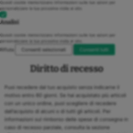
Questi cookie memorizzano informazioni sulle tue azioni per
personalizzare la tua prossima visita al sito.
Analisi
Questi cookie memorizzano informazioni sulle tue azioni per
personalizzare la tua prossima visita al sito.
Rifiuta
Consenti selezionati
Consenti tutti
Diritto di recesso
Puoi recedere dal tuo acquisto senza indicarne il
motivo entro 60 giorni. Se hai acquistato più articoli
con un unico ordine, puoi scegliere di recedere
dall’acquisto di alcuni o di tutti gli articoli. Per
informazioni sul rimborso delle spese di consegna in
caso di recesso parziale, consulta la sezione