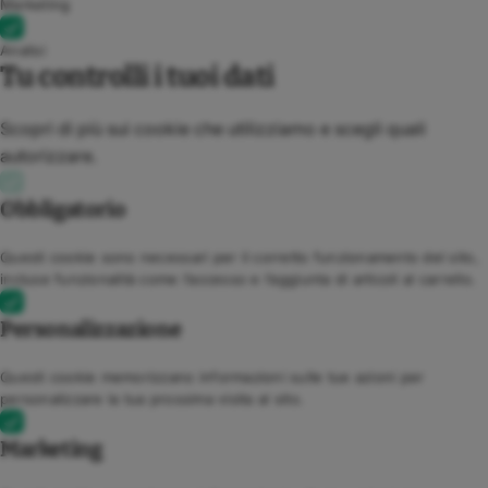
Marketing
Analisi
Tu controlli i tuoi dati
Scopri di più sui cookie che utilizziamo e scegli quali
autorizzare.
Obbligatorio
Questi cookie sono necessari per il corretto funzionamento del sito,
incluse funzionalità come l’accesso e l’aggiunta di articoli al carrello.
Personalizzazione
Questi cookie memorizzano informazioni sulle tue azioni per
personalizzare la tua prossima visita al sito.
Marketing