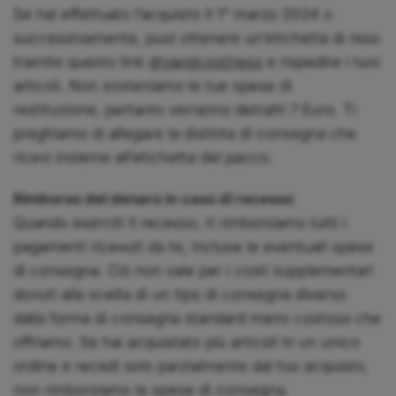
Se hai effettuato l’acquisto il 1° marzo 2024 o
successivamente, puoi ottenere un’etichetta di reso
tramite questo link
dryandcool/reso
e rispedire i tuoi
articoli. Non sosteniamo le tue spese di
restituzione, pertanto verranno detratti 7 Euro. Ti
preghiamo di allegare la distinta di consegna che
ricevi insieme all’etichetta del pacco.
Rimborso del denaro in caso di recesso
Quando eserciti il recesso, ti rimborsiamo tutti i
pagamenti ricevuti da te, incluse le eventuali spese
di consegna. Ciò non vale per i costi supplementari
dovuti alla scelta di un tipo di consegna diverso
dalla forma di consegna standard meno costosa che
offriamo. Se hai acquistato più articoli in un unico
ordine e recedi solo parzialmente dal tuo acquisto,
non rimborsiamo le spese di consegna.